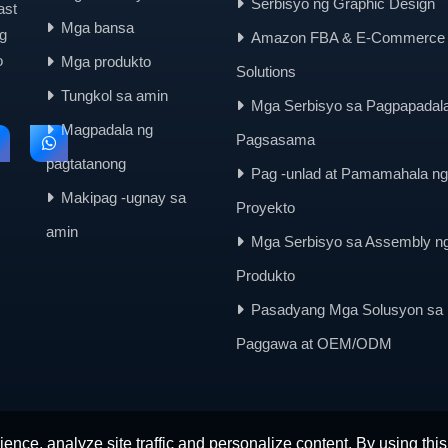
Serbisyo ng Graphic Design
ast
Mga bansa
g
Amazon FBA & E-Commerce
o
Mga produkto
Solutions
Tungkol sa amin
Mga Serbisyo sa Pagpapadala
Magpadala ng
Pagsasama
pagtatanong
Pag -unlad at Pamamahala ng
Makipag -ugnay sa
Proyekto
amin
Mga Serbisyo sa Assembly n
Produkto
Pasadyang Mga Solusyon sa
Paggawa at OEM/ODM
ence, analyze site traffic and personalize content. By using this