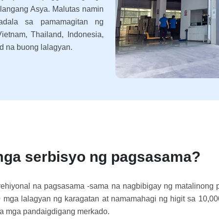
langang Asya. Malutas namin
dala sa pamamagitan ng
etnam, Thailand, Indonesia,
d na buong lalagyan.
g mga serbisyo ng pagsasama?
hiyonal na pagsasama -sama na nagbibigay ng matalinong pag
0 mga lalagyan ng karagatan at namamahagi ng higit sa 10,0
sa mga pandaigdigang merkado.