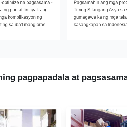
a -optimize na pagsasama -
Pagsamahin ang mga produ
g port at tinitiyak ang
Timog Silangang Asya sa 
 mga komplikasyon ng
gumagawa ka ng mga tela s
g sa iba't ibang oras.
kasangkapan sa Indonesia
ing pagpapadala at pagsasam