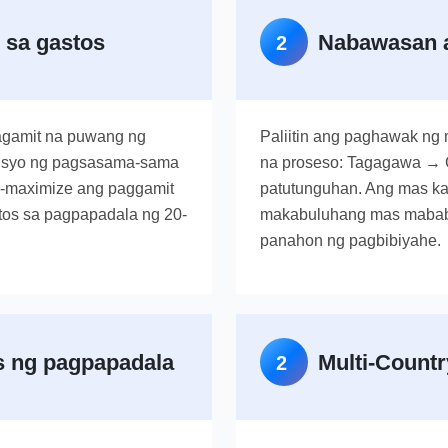
 sa gastos
Nabawasan a
2
agamit na puwang ng
Paliitin ang paghawak ng 
bisyo ng pagsasama-sama
na proseso: Tagagawa → 
-maximize ang paggamit
patutunguhan. Ang mas k
tos sa pagpapadala ng 20-
makabuluhang mas mababa
panahon ng pagbibiyahe.
s ng pagpapadala
Multi-Countr
2