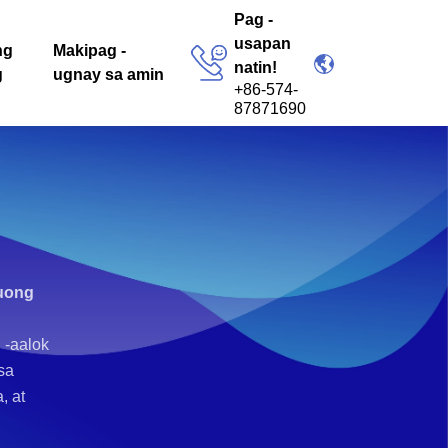
Pag -
usapan
ng
Makipag -
natin!
g
ugnay sa amin
+86-574-
87871690
uong
 -aalok
sa
, at