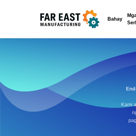
Mg
Bahay
Ser
End
Kami a
n
pag