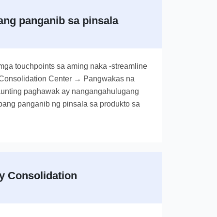
ng panganib sa pinsala
mga touchpoints sa aming naka -streamline
Consolidation Center → Pangwakas na
aunting paghawak ay nangangahulugang
ng panganib ng pinsala sa produkto sa
y Consolidation