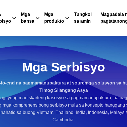
a
Mga
Mga
Tungkol
Magpadala 
bisyo
bansa
produkto
sa amin
pagtatanon
Mga Serbisyo
-to-end na pagmamanupaktura at sourc
mga solusyon sa b
Timog Silangang Asya
ng iyong madiskarteng kasosyo sa pagmamanupaktura, na nag
g mga komprehensibong serbisyo mula sa konsepto hanggang 
hahatid sa buong Vietnam, Thailand, India, Indonesia, Malaysia
Cambodia.