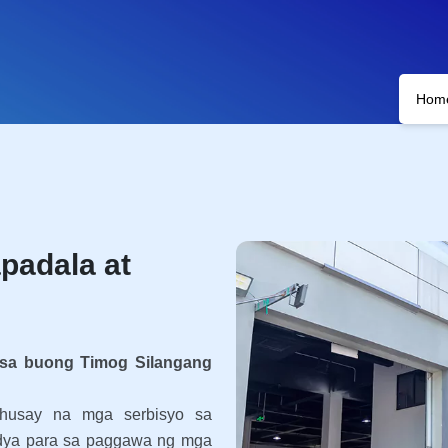
Hom
padala at
k sa buong Timog Silangang
husay na mga serbisyo sa
dya para sa paggawa ng mga