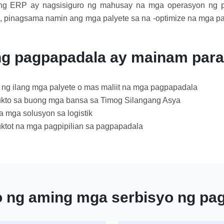
ng ERP ay nagsisiguro ng mahusay na mga operasyon ng p
d, pinagsama namin ang mga palyete sa na -optimize na mga p
g pagpapadala ay mainam para
g ilang mga palyete o mas maliit na mga pagpapadala
to sa buong mga bansa sa Timog Silangang Asya
mga solusyon sa logistik
tot na mga pagpipilian sa pagpapadala
 ng aming mga serbisyo ng p