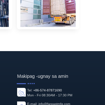
Makipag -ugnay sa amin
Tel:
+86-574-87871690
Mon - Fri 08:30AM - 17:30 PM
E-mail:
info@fareastmfg.com