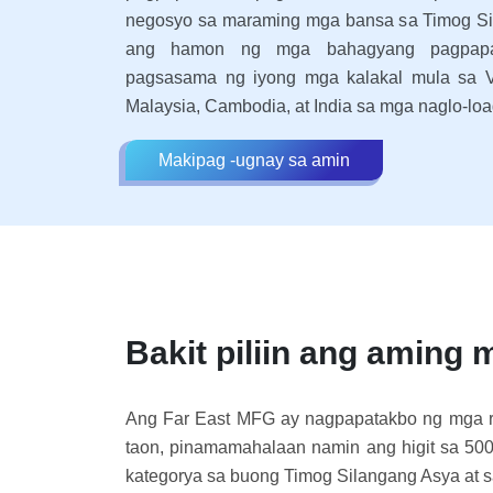
negosyo sa maraming mga bansa sa Timog Si
ang hamon ng mga bahagyang pagpapa
pagsasama ng iyong mga kalakal mula sa Vi
Malaysia, Cambodia, at India sa mga naglo-loa
Makipag -ugnay sa amin
Bakit piliin ang amin
Ang Far East MFG ay nagpapatakbo ng mga re
taon, pinamamahalaan namin ang higit sa 50
kategorya sa buong Timog Silangang Asya at 