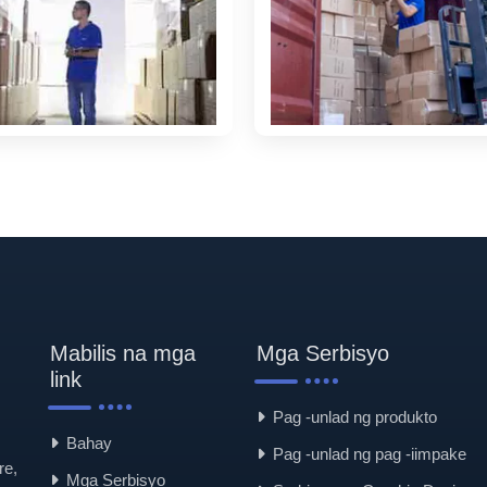
Mabilis na mga
Mga Serbisyo
link
Pag -unlad ng produkto
Bahay
Pag -unlad ng pag -iimpake
re,
Mga Serbisyo