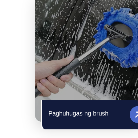
Paghuhugas ng brush