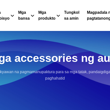
a
Mga
Mga
Tungkol
Magpadala 
bisyo
bansa
produkto
sa amin
pagtatanon
ga accessories ng au
kyawan na pagmamanupaktura para sa mga tatak, pandaigdig
paghahatid