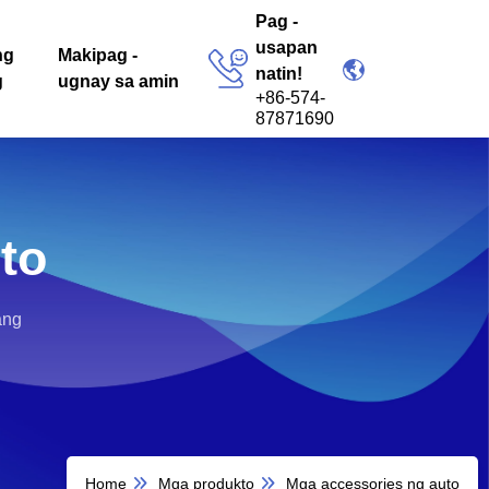
Pag -
usapan
ng
Makipag -
natin!
g
ugnay sa amin
+86-574-
87871690
to
ang
Home
Mga produkto
Mga accessories ng auto