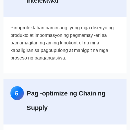
Intelektwal
Pinoprotektahan namin ang iyong mga disenyo ng
produkto at impormasyon ng pagmamay -ari sa
pamamagitan ng aming kinokontrol na mga
kapaligiran sa pagpupulong at mahigpit na mga
proseso ng pangangasiwa.
Pag -optimize ng Chain ng
5
Supply