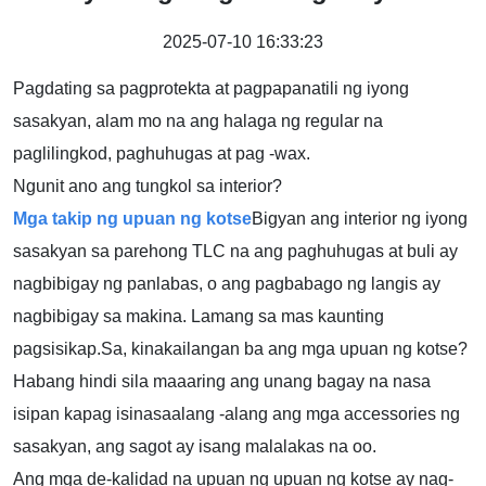
2025-07-10 16:33:23
Pagdating sa pagprotekta at pagpapanatili ng iyong
sasakyan, alam mo na ang halaga ng regular na
paglilingkod, paghuhugas at pag -wax.
Ngunit ano ang tungkol sa interior?
Mga takip ng upuan ng kotse
Bigyan ang interior ng iyong
sasakyan sa parehong TLC na ang paghuhugas at buli ay
nagbibigay ng panlabas, o ang pagbabago ng langis ay
nagbibigay sa makina. Lamang sa mas kaunting
pagsisikap.Sa, kinakailangan ba ang mga upuan ng kotse?
Habang hindi sila maaaring ang unang bagay na nasa
isipan kapag isinasaalang -alang ang mga accessories ng
sasakyan, ang sagot ay isang malalakas na oo.
Ang mga de-kalidad na upuan ng upuan ng kotse ay nag-