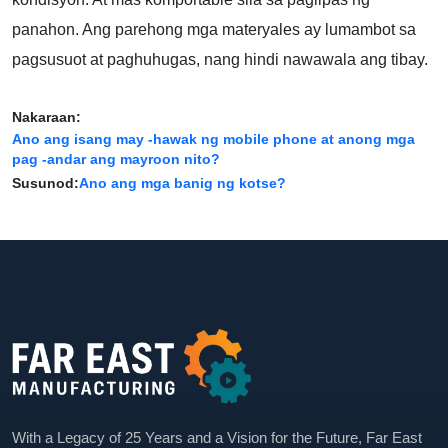
panahon. Ang parehong mga materyales ay lumambot sa
pagsusuot at paghuhugas, nang hindi nawawala ang tibay.
Nakaraan:
Ano ang isang may -hawak ng mobile phone at anong mga
pag -andar ang mayroon nito?
Susunod:
Ano ang mga banig ng kotse?
With a Legacy of 25 Years and a Vision for the Future, Far East