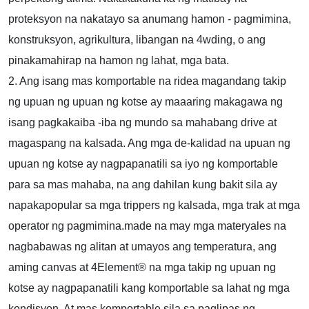
proteksyon na nakatayo sa anumang hamon - pagmimina,
konstruksyon, agrikultura, libangan na 4wding, o ang
pinakamahirap na hamon ng lahat, mga bata.
2. Ang isang mas komportable na ridea magandang takip
ng upuan ng upuan ng kotse ay maaaring makagawa ng
isang pagkakaiba -iba ng mundo sa mahabang drive at
magaspang na kalsada. Ang mga de-kalidad na upuan ng
upuan ng kotse ay nagpapanatili sa iyo ng komportable
para sa mas mahaba, na ang dahilan kung bakit sila ay
napakapopular sa mga trippers ng kalsada, mga trak at mga
operator ng pagmimina.made na may mga materyales na
nagbabawas ng alitan at umayos ang temperatura, ang
aming canvas at 4Element® na mga takip ng upuan ng
kotse ay nagpapanatili kang komportable sa lahat ng mga
kondisyon. At mas komportable sila sa paglipas ng