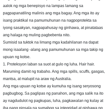
aalok ng mga benepisyo na lampas lamang sa
pagpapanatiling malinis ang mga bagay. Ang mga ito ay
isang praktikal na pamumuhunan na nagpoprotekta sa
iyong sasakyan, nagpapahusay ng ginhawa, at pinatataas
ang halaga ng muling pagbebenta nito.
Sumisid sa tuktok na limang mga kadahilanan na dapat
mong isaalang -alang ang pamumuhunan sa mga takip ng
upuan ng kotse.
1. Proteksyon laban sa suot at gulo ng luha. Hair hair.
Maruming damit ng trabaho. Ang mga spills, scuffs, gasgas,
mantsa, at malupit na araw ng Australia.
Ang mga upuan ng kotse ay kumuha ng isang seryosong
pagbugbog. Sa paglipas ng panahon, ang mga salik na ito
ay nagdudulot ng pagkupas, luha, pagkawalan ng kulay at
iba pang pinsala na sumabog sa integridad at ginhawa ng