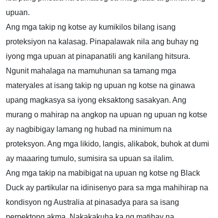
upuan.
Ang mga takip ng kotse ay kumikilos bilang isang
proteksiyon na kalasag. Pinapalawak nila ang buhay ng
iyong mga upuan at pinapanatili ang kanilang hitsura.
Ngunit mahalaga na mamuhunan sa tamang mga
materyales at isang takip ng upuan ng kotse na ginawa
upang magkasya sa iyong eksaktong sasakyan. Ang
murang o mahirap na angkop na upuan ng upuan ng kotse
ay nagbibigay lamang ng hubad na minimum na
proteksyon. Ang mga likido, langis, alikabok, buhok at dumi
ay maaaring tumulo, sumisira sa upuan sa ilalim.
Ang mga takip na mabibigat na upuan ng kotse ng Black
Duck ay partikular na idinisenyo para sa mga mahihirap na
kondisyon ng Australia at pinasadya para sa isang
perpektong akma. Nakakakuha ka ng matibay na